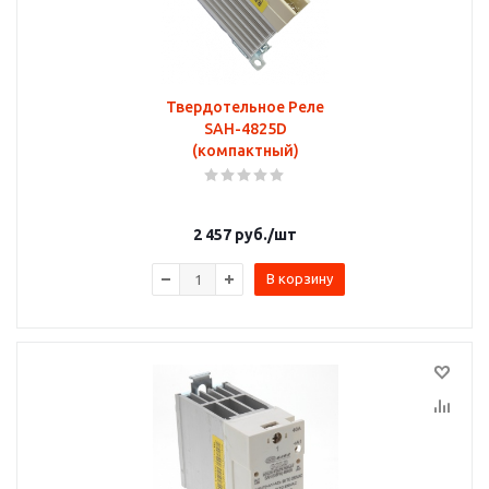
Твердотельное Реле
SAH-4825D
(компактный)
2 457
руб.
/шт
В корзину