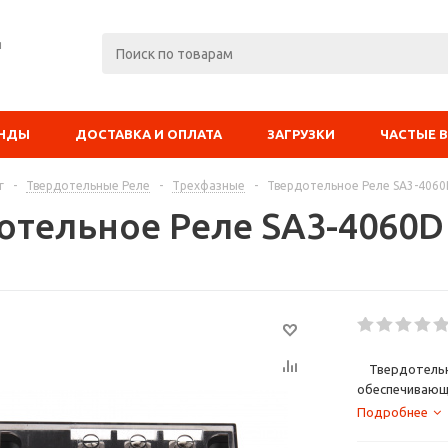
я
ЕНДЫ
ДОСТАВКА И ОПЛАТА
ЗАГРУЗКИ
ЧАСТЫЕ 
г
-
Твердотельные Реле
-
Трехфазные
-
Твердотельное Реле SA3-406
отельное Реле SA3-4060D
Твердотельные
обеспечивающ
в промышленно
Подробнее
индуктивного 