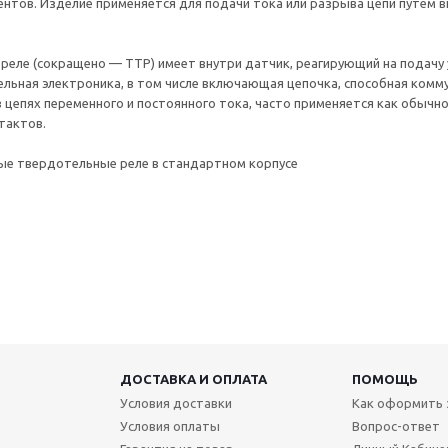
нтов. Изделие применяется для подачи тока или разрыва цепи путем 
ле (сокращено — ТТР) имеет внутри датчик, реагирующий на подачу у
льная электроника, в том числе включающая цепочка, способная ком
 цепях переменного и постоянного тока, часто применяется как обычное
тактов.
ые твердотельные реле в стандартном корпусе
ДОСТАВКА И ОПЛАТА
ПОМОЩЬ
Условия доставки
Как оформить 
Условия оплаты
Вопрос-ответ