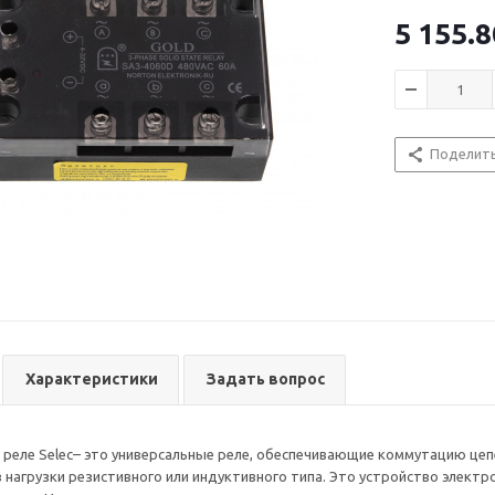
видов реле, в
применяется д
5 155.8
управления (д
Твердотельно
реагирующий н
составе издел
Поделит
включающая ц
Устройство мо
постоянного т
разница в том
SA3
- трехф
Характеристики
Задать вопрос
еле Selec– это универсальные реле, обеспечивающие коммутацию цеп
 нагрузки резистивного или индуктивного типа. Это устройство электро