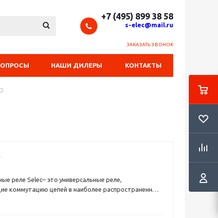
+7 (495) 899 38 58
s-elec@mail.ru
ЗАКАЗАТЬ ЗВОНОК
ВОПРОСЫ
НАШИ ДИЛЕРЫ
КОНТАКТЫ
0D
 реле Selec– это универсальные реле,
ие коммутацию цепей в наиболее распространенных
сти диапазонах токов нагрузки резистивного или
типа. Это устройство электронного типа, один из