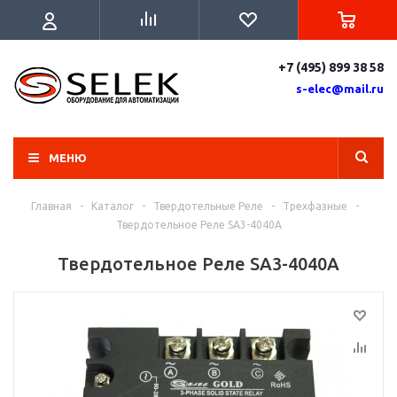
+7 (495) 899 38 58
s-elec@mail.ru
МЕНЮ
Главная
-
Каталог
-
Твердотельные Реле
-
Трехфазные
-
Твердотельное Реле SA3-4040A
Твердотельное Реле SA3-4040A