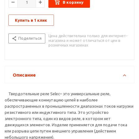
В корзину
Твердотельное реле (сокращено — ТТР) имеет внутри
датчик, реагирующий на подачу управляющего сигнала.
Кроме того, в составе изделия имеется твердотельная
Купить в 1 клик
электроника, в том числе включающая цепочка, способная
коммутировать большие токи. Устройство может
устанавливаться в цепях переменного и постоянного тока,
Цена действительна только для интернет-
Поделиться
магазина и может отличаться от цен в
часто применяется как обычное реле. Главная разница в том,
розничных магазинах
что в ТТР нет механических контактов.
SA3
- трехфазные твердотельные реле в стандартном
корпусе
Описание
Твердотельные реле Selec– это универсальные реле,
обеспечивающие коммутацию цепей в наиболее
распространенных в промышленности диапазонах токов нагрузки
резистивного или индуктивного типа. Это устройство
электронного типа, один из видов реле, в котором нет
движущихся элементов. Изделие применяется для подачи тока
или разрыва цепи путем внешнего управления (действием
небольшого напряжения).