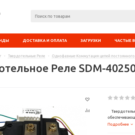
я
ЕНДЫ
ДОСТАВКА И ОПЛАТА
ЗАГРУЗКИ
ЧАСТЫЕ 
г
-
Твердотельные Реле
-
Однофазные-Коммутация цепей постоянного
отельное Реле SDM-4025
Твердотельные
обеспечивающ
в промышленно
Подробнее
индуктивного 