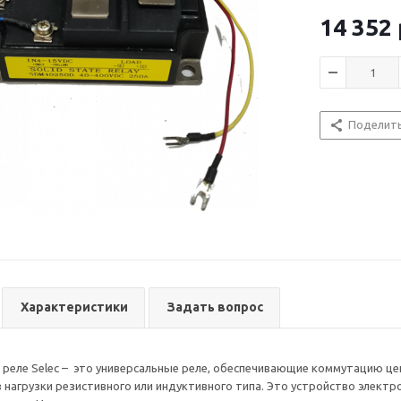
видов реле, в
применяется д
14 352
управления (д
Твердотельно
реагирующий н
составе издел
включающая ц
Поделит
Устройство мо
постоянного т
разница в том
SDM
- этой 
резистивной и
для усиления 
регулирующем
его выхода.
Характеристики
Задать вопрос
еле Selec – это универсальные реле, обеспечивающие коммутацию це
 нагрузки резистивного или индуктивного типа. Это устройство электро