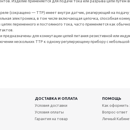
нтов. Изделие применяется для подачи тока или разрыва цепи путем 
ле (сокращено — ТТР) имеет внутри датчик, реагирующий на подачу у
льная электроника, в том числе включающая цепочка, способная ком
 цепях переменного и постоянного тока, часто применяется как обычное
тактов.
ии предназначены для коммутации цепей питания резистивной или индук
лючении нескольких ТТР к одному регулирующему прибору с небольшой
ДОСТАВКА И ОПЛАТА
ПОМОЩЬ
Условия доставки
Как оформить 
Условия оплаты
Вопрос-ответ
Гарантия на товар
Личный Кабине