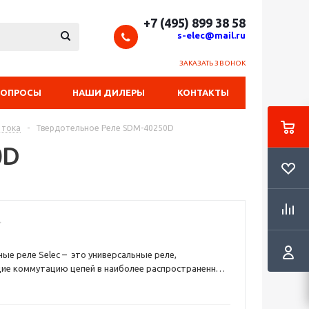
+7 (495) 899 38 58
s-elec@mail.ru
ЗАКАЗАТЬ ЗВОНОК
ВОПРОСЫ
НАШИ ДИЛЕРЫ
КОНТАКТЫ
 тока
-
Твердотельное Реле SDM-40250D
0D
 реле Selec – это универсальные реле,
ие коммутацию цепей в наиболее распространенных
сти диапазонах токов нагрузки резистивного или
типа. Это устройство электронного типа, один из