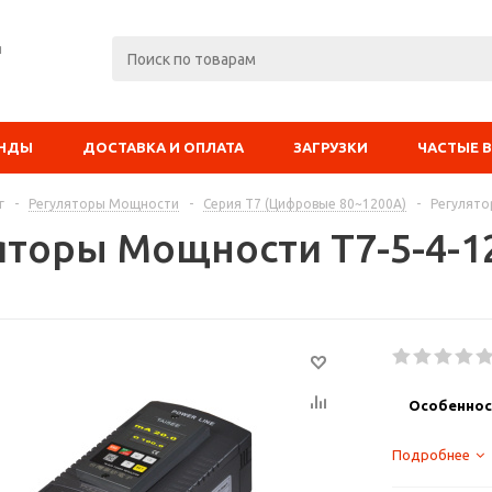
я
ЕНДЫ
ДОСТАВКА И ОПЛАТА
ЗАГРУЗКИ
ЧАСТЫЕ 
г
-
Регуляторы Мощности
-
Серия T7 (Цифровые 80~1200A)
-
Регулято
яторы Мощности T7-5-4-1
Особеннос
Подробнее
Выбираемый