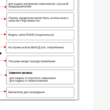
еское определение частоты питающего напряжения.
ское определение и индикация потери фазы,
тиристоров, выгорания предохранителей с
 ошибки на дисплее.