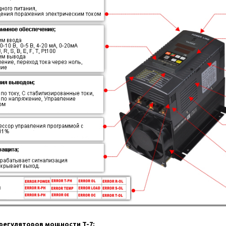
Автоматич
Автоматиче
перегрева 
индикацией
регуляторов мощности T-7;