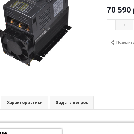
фазовое уп
тока через
70 590
Все модели
Выбираемые
0-5 VDC, 0-
S, B, E, F, T
Поделит
Температу
Регулировк
Регулировк
Автоматич
Автоматиче
перегрева 
индикацией
Нагрузка с
регуляторо
Характеристики
Задать вопрос
Светодиодн
Светодиодн
Регулировк
Регулировк