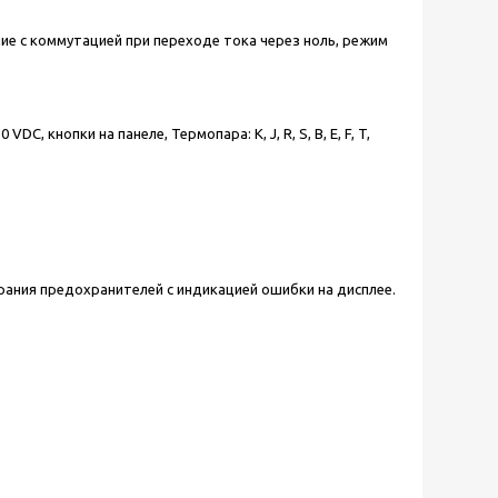
ие с коммутацией при переходе тока через ноль, режим
, кнопки на панеле, Термопара: К, J, R, S, B, E, F, T,
рания предохранителей с индикацией ошибки на дисплее.