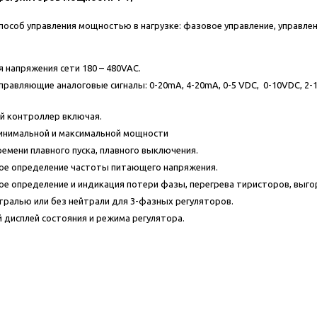
особ управления мощностью в нагрузке: фазовое управление, управлен
я напряжения сети 180 – 480VAC.
авляющие аналоговые сигналы: 0-20mA, 4-20mA, 0-5 VDC, 0-10VDC, 2-10 VDC
й контроллер включая.
инимальной и максимальной мощности
ремени плавного пуска, плавного выключения.
ое определение частоты питающего напряжения.
е определение и индикация потери фазы, перегрева тиристоров, выго
йтралью или без нейтрали для 3-фазных регуляторов.
дисплей состояния и режима регулятора.