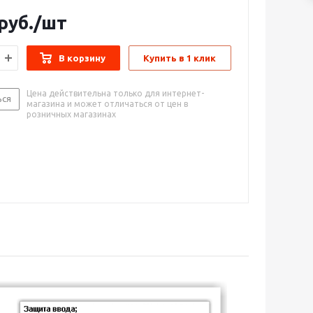
равление, управление с коммутацией при переходе
 ноль, режим вкл/выкл.
руб.
/шт
 для напряжения сети 180 – 480VAC.
В корзину
Купить в 1 клик
 управляющие аналоговые сигналы: 0-20mA, 4-20mA,
10VDC, 2-10 VDC, кнопки на панеле, Термопара: К, J, R,
, PT100
Цена действительна только для интернет-
ься
рный контроллер включая.
магазина и может отличаться от цен в
розничных магазинах
а минимальной и максимальной мощности
а времени плавного пуска, плавного выключения.
еское определение частоты питающего напряжения.
ское определение и индикация потери фазы,
тиристоров, выгорания предохранителей с
 ошибки на дисплее.
 нейтралью или без нейтрали для 3-фазных
в.
ый дисплей состояния и режима регулятора.
ый дисплей состояния и режима регулятора.
а минимальной и максимальной мощности
а времени плавного пуска, плавного выключения.