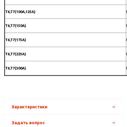
T6,T7(100A,125A)
T6,T7(150A)
T6,T7(175A)
T6,T7(225A)
T6,T7(300A)
Характеристики
Задать вопрос