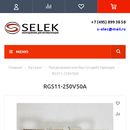
+7 (495) 899 38 58
s-elec@mail.ru
МЕНЮ
Главная
-
Каталог
-
Предохранители Быстродействующие
-
RGS11-250V50A
RGS11-250V50A