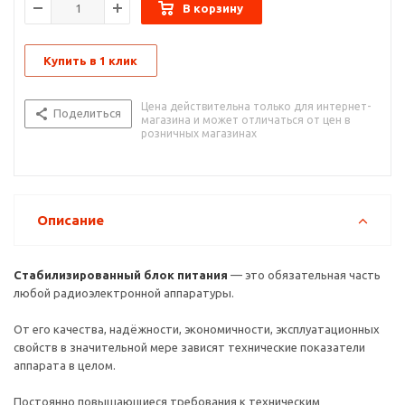
В корзину
требований к вторичным источникам питания. Проведенный
анализ большей части ламповых усилителей демонстрирует,
что в них источники питания постоянного тока построены по
Купить в 1 клик
традиционной схеме:
Цена действительна только для интернет-
Поделиться
магазина и может отличаться от цен в
розничных магазинах
Описание
Стабилизированный блок питания
— это обязательная часть
любой радиоэлектронной аппаратуры.
От его качества, надёжности, экономичности, эксплуатационных
свойств в значительной мере зависят технические показатели
аппарата в целом.
Постоянно повышающиеся требования к техническим