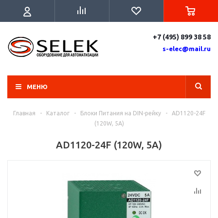
+7 (495) 899 38 58
s-elec@mail.ru
МЕНЮ
Главная
-
Каталог
-
Блоки Питания на DIN-рейку
-
AD1120-24F
(120W, 5A)
AD1120-24F (120W, 5A)