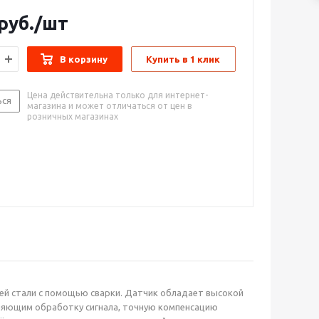
ую компенсацию температурных воздействий и
рекцию. Водонепроницаемый кабель соединён с
руб.
/шт
орпусом, который погружается в измеряемую среду.
ная конструкция со стандартным выходным
печивает лёгкую эксплуатацию и контроль. Имея
В корзину
Купить в 1 клик
 преимущества, датчик нашёл широкое применение в
ти.
Цена действительна только для интернет-
ься
магазина и может отличаться от цен в
розничных магазинах
й стали с помощью сварки. Датчик обладает высокой
ляющим обработку сигнала, точную компенсацию