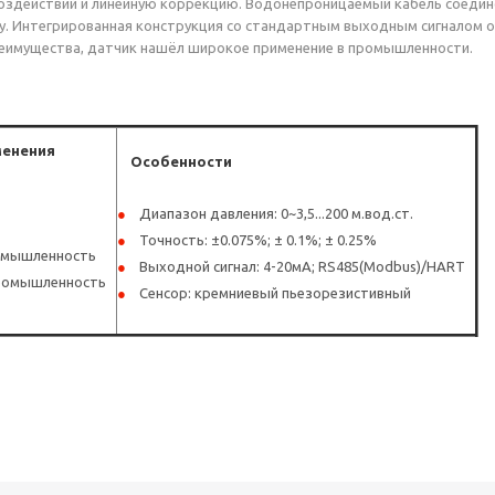
здействий и линейную коррекцию. Водонепроницаемый кабель соединё
. Интегрированная конструкция со стандартным выходным сигналом о
еимущества, датчик нашёл широкое применение в промышленности.
менения
Особенности
Диапазон давления: 0~3,5...200 м.вод.ст.
Точность: ±0.075%; ± 0.1%; ± 0.25%
омышленность
Выходной сигнал: 4-20мА; RS485(Modbus)/HART
промышленность
Сенсор: кремниевый пьезорезистивный