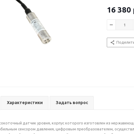
сигнала, точн
линейную кор
16 380
герметичным к
Интегрирован
сигналом обес
определённые
промышленнос
Поделит
Характеристики
Задать вопрос
оточный датчик уровня, корпус которого изготовлен из нержавеюще
абильным сенсором давления, цифровым преобразователем, осуществ