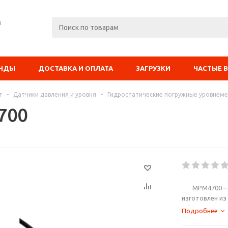
я
ЕНДЫ
ДОСТАВКА И ОПЛАТА
ЗАГРУЗКИ
ЧАСТЫЕ 
г
-
Датчики давления и уровня
-
Гидростатические погружные уровнем
700
MPM4700 – вы
изготовлен из
обладает выс
Подробнее
цифровым пре