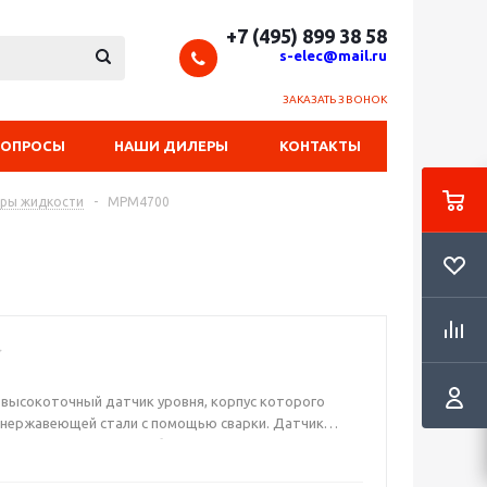
+7 (495) 899 38 58
s-elec@mail.ru
ЗАКАЗАТЬ ЗВОНОК
ВОПРОСЫ
НАШИ ДИЛЕРЫ
КОНТАКТЫ
еры жидкости
-
MPM4700
сокоточный датчик уровня, корпус которого
 нержавеющей стали с помощью сварки. Датчик
окой надежностью, стабильным сенсором давления,
образователем, осуществляющим обработку