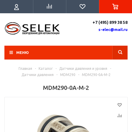
+7 (495) 899 38 58
s-elec@mail.ru
МЕНЮ
Главная
-
Каталог
-
Датчики давления и уровня
-
Датчики давления
-
MDM290
-
MDM290-0A-M-2
MDM290-0A-M-2