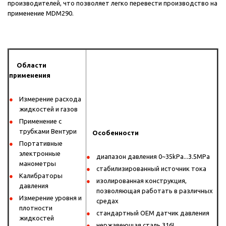
производителей, что позволяет легко перевести производство на
применение MDM290.
Области
применения
Измерение расхода
жидкостей и газов
Применение с
трубками Вентури
Особенности
Портативные
электронные
диапазон давления 0~35kPa...3.5MPa
манометры
стабилизированный источник тока
Калибраторы
изолированная конструкция,
давления
позволяющая работать в различных
Измерение уровня и
средах
плотности
стандартный OEM датчик давления
жидкостей
нержавеющая сталь 316L