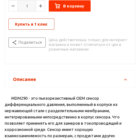
производство на применение MDM290.
В корзину
Купить в 1 клик
Цена действительна только для интернет-
Поделиться
магазина и может отличаться от цен в
розничных магазинах
Описание
MDM290 - это пьезорезистивный OEM сенсор
дифференциального давления, выполненный в корпусе из
нержавеющей стали с разделительными мембранами,
интегрированными непосредственно в корпус сенсора. Что
позволяет применять его для замеров в токопроводящей и
коррозионной среде. Сенсор имеет хорошую
взаимозаменяемость по размерам, с продуктами других