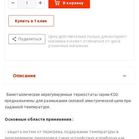
В корзину
сотрудничества, а также оставить заявку на заказ
термостатов можно у менеджеров нашей компании по
телефону в Москве +7 (495) 772 38 58 или по электронной
Купить в 1 клик
почте
s-elec@mail.ru
.
Цена действительна только для интернет-
Поделиться
магазина и может отличаться от цен в
розничных магазинах
Описание
Биметаллические нерегулируемые термостаты серии KSD
предназначены для размыкания силовой электрической цепи при
заданной температуре.
Основные области применения :
- защита систем от перегрева, подержание температуры в
определенном диапазоне в таких устройствах и приборах как