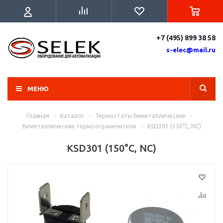
+7 (495) 899 38 58
s-elec@mail.ru
МЕНЮ
Главная
-
Каталог
-
Термостаты Биметаллические
-
Биметаллические термоограничители
-
KSD301 (150°C, NC)
KSD301 (150°C, NC)